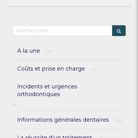
Rechercher
Articles Count
À la une
(10)
Articles Count
Coûts et prise en charge
(1)
Incidents et urgences
orthodontiques
Articles Count
(2)
Articles
Informations générales dentaires
(29)
Articles Count
La réussite d'un traitement